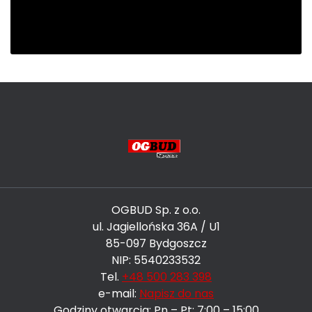
OGBUD Sp. z o.o.
ul. Jagiellońska 36A / U1
85-097 Bydgoszcz
NIP: 5540233532
Tel.
+48 500 283 398
e-mail:
Napisz do nas
Godziny otwarcia: Pn – Pt: 7:00 – 15:00