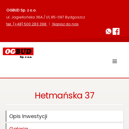
OGBUD Sp. z o.o.
ul. Jagiellońska 36A / U1, 85-097 Bydgoszcz
tel.
(+48) 500 283 398
|
Napisz do nas
≡
Hetmańska 37
Opis Inwestycji
Galeria