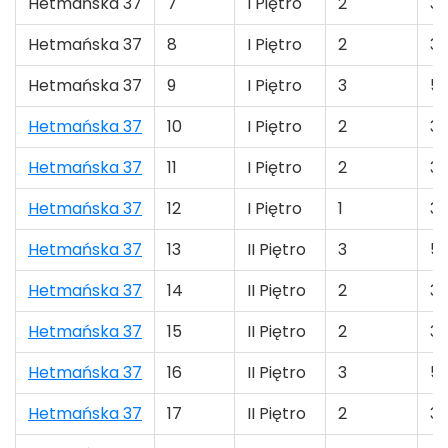
Hetmańska 37
7
I Piętro
2
31
Hetmańska 37
8
I Piętro
2
39
Hetmańska 37
9
I Piętro
3
58
Hetmańska 37
10
I Piętro
2
31
Hetmańska 37
11
I Piętro
2
35
Hetmańska 37
12
I Piętro
1
36
Hetmańska 37
13
II Piętro
3
53
Hetmańska 37
14
II Piętro
2
31
Hetmańska 37
15
II Piętro
2
39
Hetmańska 37
16
II Piętro
3
58
Hetmańska 37
17
II Piętro
2
31