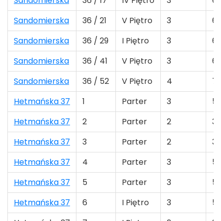
Sandomierska
36 / 17
IV Piętro
3
60
Sandomierska
36 / 21
V Piętro
3
60
Sandomierska
36 / 29
I Piętro
3
65
Sandomierska
36 / 41
V Piętro
3
65
Sandomierska
36 / 52
V Piętro
4
75
Hetmańska 37
1
Parter
3
52
Hetmańska 37
2
Parter
2
31
Hetmańska 37
3
Parter
2
39
Hetmańska 37
4
Parter
3
58
Hetmańska 37
5
Parter
3
53
Hetmańska 37
6
I Piętro
3
53