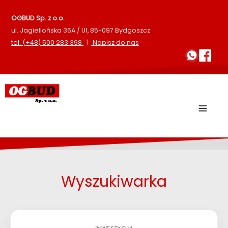
OGBUD Sp. z o.o.
ul. Jagiellońska 36A / U1, 85-097 Bydgoszcz
tel.
(+48) 500 283 398
|
Napisz do nas
≡
Wyszukiwarka