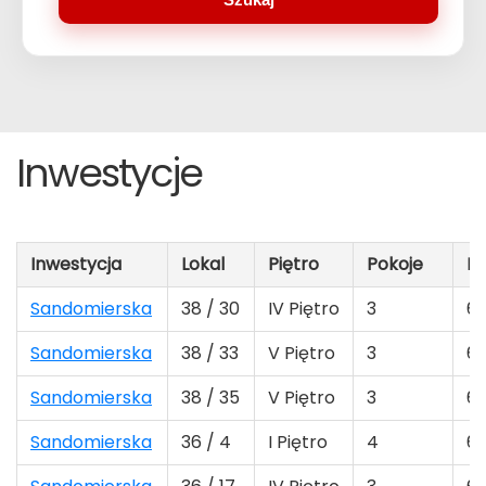
Inwestycje
Inwestycja
Lokal
Piętro
Pokoje
Po
Sandomierska
38 / 30
IV Piętro
3
65
Sandomierska
38 / 33
V Piętro
3
65
Sandomierska
38 / 35
V Piętro
3
60
Sandomierska
36 / 4
I Piętro
4
69