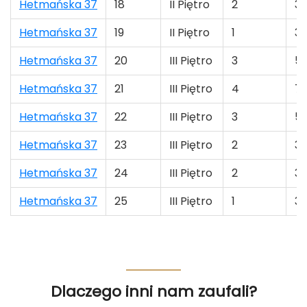
Hetmańska 37
18
II Piętro
2
35
Hetmańska 37
19
II Piętro
1
36
Hetmańska 37
20
III Piętro
3
53
Hetmańska 37
21
III Piętro
4
74
Hetmańska 37
22
III Piętro
3
58
Hetmańska 37
23
III Piętro
2
31
Hetmańska 37
24
III Piętro
2
35
Hetmańska 37
25
III Piętro
1
36
Dlaczego inni nam zaufali?