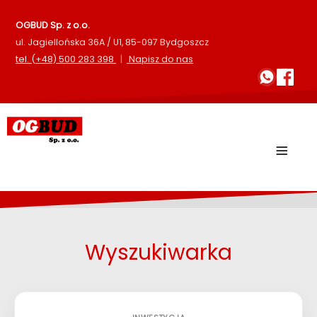
OGBUD Sp. z o.o.
ul. Jagiellońska 36A / U1, 85-097 Bydgoszcz
tel.
(+48) 500 283 398
|
Napisz do nas
≡
Wyszukiwarka