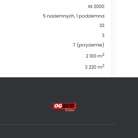
XII 2000
5 naziemnych, 1 podziemna
33
3
7 (przyziemie)
2
2 100 m
2
3 220 m