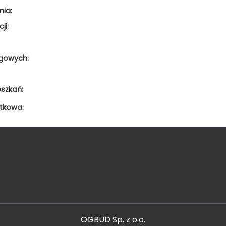
nia:
ji:
ugowych:
szkań:
ytkowa:
OGBUD Sp. z o.o.