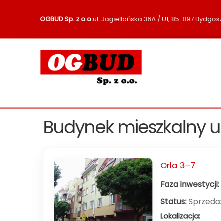
OGBUD Sp. z o.o.
ul. Jagiellońska 36A / U1, 85-097 Bydgos
Budynek mieszkalny ul
Orla 3–7
Faza inwestycji:
Status:
Sprzeda
Lokalizacja: