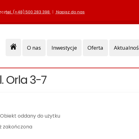
zcz
tel.
(+48) 500 283 398
|
Napisz do nas
Start
O nas
Inwestycje
Oferta
Aktualnoś
. Orla 3-7
Obiekt oddany do użytku
ż zakończona