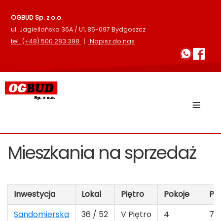
OGBUD Sp. z o.o.
ul. Jagiellońska 36A / U1, 85-097 Bydgoszcz
tel.
(+48) 500 283 398
|
Napisz do nas
≡
Mieszkania na sprzedaż
Inwestycja
Lokal
Piętro
Pokoje
Po
Sandomierska
36 / 52
V Piętro
4
75